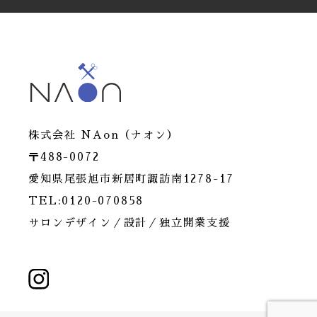
プライバシー情報のうち「履歴情報および特性情報」
とは，上記に定める「個人情報」以外のものをいい，
ご利用いただいたサービスやご購入いただいた商品，
ご覧になったページや広告の履歴，ユーザーが検索さ
れた検索キーワード，ご利用日時，ご利用の方法，ご
利用環境，郵便番号や性別，職業，年齢，ユーザーの
IPアドレス，クッキー情報，位置情報，端末の個体識
別情報などを指します。
株式会社 NAon（ナオン）
第２条（プライバシー情報の収集方法）
〒488-0072
愛知県尾張旭市新居町諏訪南1278-17
当社は，ユーザーが利用登録をする際に氏名，生年月
TEL:0120-070858
日，住所，電話番号，メールアドレス，銀行口座番
号，クレジットカード番号，運転免許証番号などの個
サロンデザイン／設計／独立開業支援
人情報をお尋ねすることがあります。また，ユーザー
と提携先などとの間でなされたユーザーの個人情報を
含む取引記録や，決済に関する情報を当社の提携先
（情報提供元，広告主，広告配信先などを含みます。
以下，｢提携先｣といいます。）などから収集すること
があります。